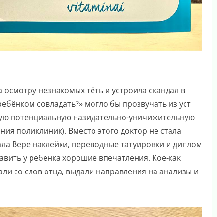
а осмотру незнакомых тёть и устроила скандал в
 ребёнком совладать?» могло бы прозвучать из уст
угую потенциальную назидательно-уничижительную
ния поликлиник). Вместо этого доктор не стала
ала Вере наклейки, переводные татуировки и диплом
авить у ребенка хорошие впечатления. Кое-как
сали со слов отца, выдали направления на анализы и