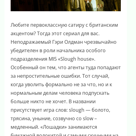
Любите первоклассную сатиру с британским
акцентом? Тогда этот сериал для вас.
Неподражаемый Гэри Олдман чрезвычайно
убедителен в роли начальника особого
подразделения MI5 «Slough house».
Особенный он тем, что агенты туда попадают
за непростительные ошибки. Тот случай,
когда уволить формально не за что, но и к
нормальным делам человека подпускать
больше никто не хочет. В названии
присутствует игра слов: slough — болото,
трясина, уныние, созвучно со slow –
медленный. «Лошадки» занимаются
бумажной волокитой и самыми скучными на