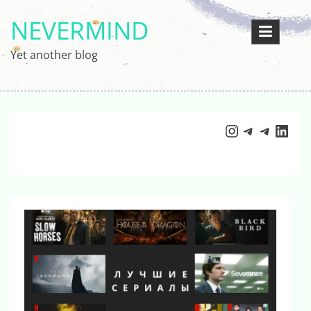
Перейти
NEVERMIND
к
содержимому
Yet another blog
Instagram
Telegram
Telegr
Link