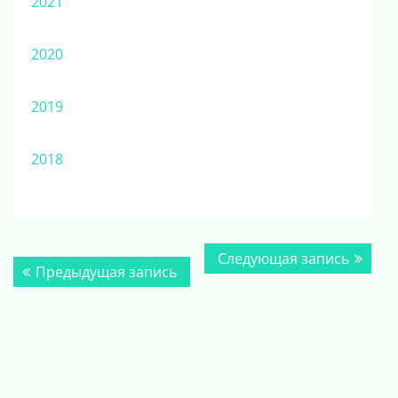
2021
2020
2019
2018
Навигация
Следу
Следующая запись
Предыдущая
Предыдущая запись
по
запись
запись:
записям