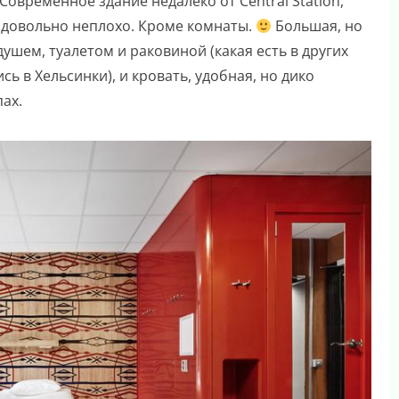
Современное здание недалеко от Central Station,
т довольно неплохо. Кроме комнаты.
Большая, но
душем, туалетом и раковиной (какая есть в других
сь в Хельсинки), и кровать, удобная, но дико
ах.