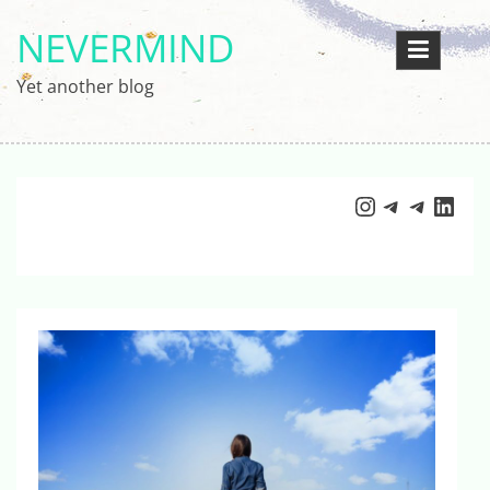
Перейти
NEVERMIND
к
содержимому
Yet another blog
Instagram
Telegram
Telegr
Link