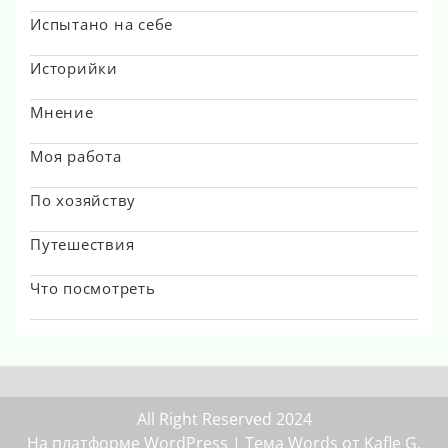
Испытано на себе
Историйки
Мнение
Моя работа
По хозяйству
Путешествия
Что посмотреть
All Right Reserved 2024
На платформе WordPress
| Тема Words от
Kafle G
.