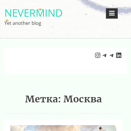
Перейти
NEVERMIND
к
содержимому
Yet another blog
Instagram
Telegram
Telegr
Link
Метка:
Москва